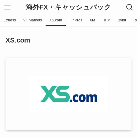
海外FX・キャッシュバック
Exness
VT Markets
XS.com
FinPros
XM
HFM
Bybit
R
XS.com